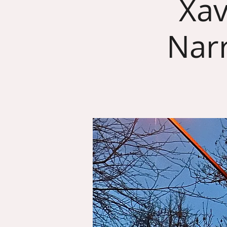
Xa
Nar