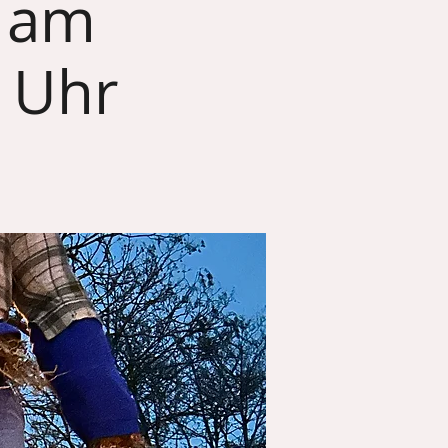
 am
 Uhr